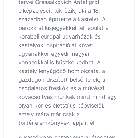
tervei Grassalkovich Antal gróf
elképzeléseit tükrözik, aki a 18.
században építtette a kastélyt. A
barokk stílusjegyekkel teli épület a
korabeli európai udvarházak és
kastélyok inspirációját követi,
ugyanakkor egyedi magyar
vonásokkal is büszkélkedhet. A
kastély lenyűgöző homlokzata, a
gazdagon díszített belső terek, a
csodálatos freskók és a művészi
kovácsoltvas munkák mind-mind egy
olyan kor és életstílus képviselői,
amely mára már csak a
történelemkönyvek lapjain él.
A kastélyban barangolva a látogatók