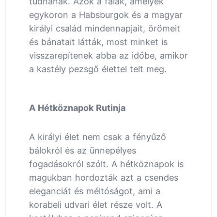
tudnának. Azok a falak, amelyek
egykoron a Habsburgok és a magyar
királyi család mindennapjait, örömeit
és bánatait látták, most minket is
visszarepítenek abba az időbe, amikor
a kastély pezsgő élettel telt meg.
A Hétköznapok Rutinja
A királyi élet nem csak a fényűző
bálokról és az ünnepélyes
fogadásokról szólt. A hétköznapok is
magukban hordozták azt a csendes
eleganciát és méltóságot, ami a
korabeli udvari élet része volt. A