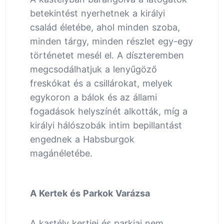
betekintést nyerhetnek a királyi
család életébe, ahol minden szoba,
minden tárgy, minden részlet egy-egy
történetet mesél el. A díszteremben
megcsodálhatjuk a lenyűgöző
freskókat és a csillárokat, melyek
egykoron a bálok és az állami
fogadások helyszínét alkották, míg a
királyi hálószobák intim bepillantást
engednek a Habsburgok
magánéletébe.
A Kertek és Parkok Varázsa
A kastély kertjei és parkjai nem