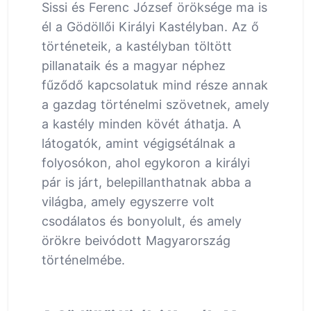
Sissi és Ferenc József öröksége ma is
él a Gödöllői Királyi Kastélyban. Az ő
történeteik, a kastélyban töltött
pillanataik és a magyar néphez
fűződő kapcsolatuk mind része annak
a gazdag történelmi szövetnek, amely
a kastély minden kövét áthatja. A
látogatók, amint végigsétálnak a
folyosókon, ahol egykoron a királyi
pár is járt, belepillanthatnak abba a
világba, amely egyszerre volt
csodálatos és bonyolult, és amely
örökre beivódott Magyarország
történelmébe.